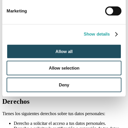
para cumplir con la finalidad para la que fueron recogidos. Una vez
prestados los servicios, los datos se conservarán durante un plazo de
Marketing
3 años.
¿A qué destinatarios se comunicarán tus
datos?
Show details
Te informamos de que tus datos podrán ser comunicados a
encargados del tratamiento, como determinados proveedores
Allow all
tecnológicos, algunos de los cuales pueden contar con centros de
tratamiento y/o soporte ubicados fuera del Espacio Económico
Europeo.
Allow selection
Entre ellos se encuentra Google, con servidores en la Unión
Europea y adherido, cuando corresponda, a los mecanismos legales
aplicables para transferencias internacionales de datos, para la
Deny
gestión de información relacionada con la prestación del servicio.
Derechos
Tienes los siguientes derechos sobre tus datos personales:
Derecho a solicitar el acceso a tus datos personales.