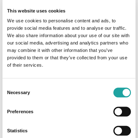
Gestionar solicitudes de información y preparar
This website uses cookies
presupuestos.
La base de legitimación es atender la solicitud
realizada por el usuario.
We use cookies to personalise content and ads, to
Prestar los servicios contratados.
El tratamiento de tus datos
provide social media features and to analyse our traffic.
personales es necesario para la ejecución del objeto del
contrato.
We also share information about your use of our site with
our social media, advertising and analytics partners who
Categorías de datos tratados
may combine it with other information that you’ve
provided to them or that they’ve collected from your use
Los datos personales que tratamos proceden de la información que
of their services.
nos facilitas al cumplimentar los formularios disponibles en el sitio
web. En concreto:
Datos identificativos:
nombre, apellidos, documento
Consent
identificativo, dirección postal, correo electrónico, etc.
Necessary
Selection
Datos económicos.
Datos especialmente protegidos:
no se tratan.
¿Durante cuánto tiempo conservaremos
Preferences
tus datos?
Statistics
Tus datos personales se conservarán durante el tiempo necesario